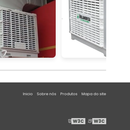
a
s
e
,
a
s
Inicio
Sobre nós
Produtos
Mapa do site
s
m
e
W3C
W3C