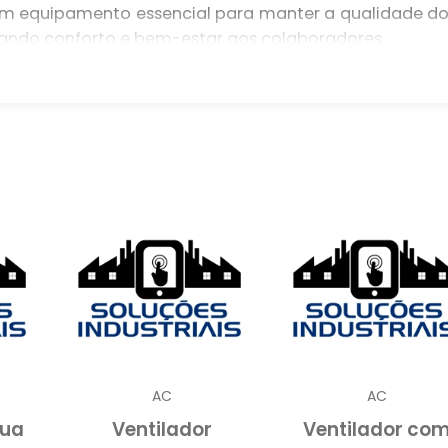
é um equipamento essencial para manter a qualidade d
nando conforto e bem-estar aos colaboradores.
temperatura, mas também controla a umidade do ar
dutivo.
 o climatizador umidificador pode transformar o se
 qualidade de vida no trabalho.
DOR UMIDIFICADOR INDUSTRIAL
rial é um equipamento projetado para controlar 
ientes de grande porte, como fábricas, armazéns
 Este dispositivo combina as funções de climatização 
ambiente mais confortável e saudável para o
AC
AC
gua
Ventilador
Ventilador co