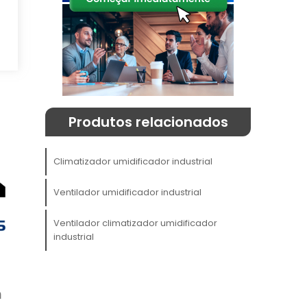
o
,
u
Produtos relacionados
Climatizador umidificador industrial
?
Ventilador umidificador industrial
a
Ventilador climatizador umidificador
,
industrial
e
s
m