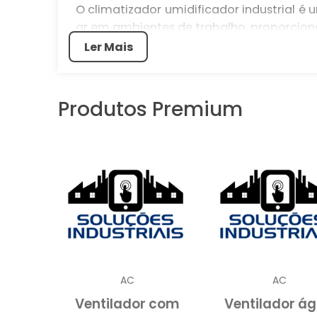
O climatizador umidificador industrial 
ar em ambientes de trabalho, proporcio
Ler Mais
Este dispositivo não apenas regula a 
criando um ambiente mais saudável e pro
Neste artigo, você vai descobrir como
Produtos Premium
espaço industrial, garantindo uma melhor
O QUE É UM CLIMATIZA
Um climatizador umidificador indust
temperatura e a umidade do ar em amb
escritórios e outros espaços de trabalho.
umidificação, proporcionando um 
AC
AC
colaboradores.
Ventilador com
Ventilador á