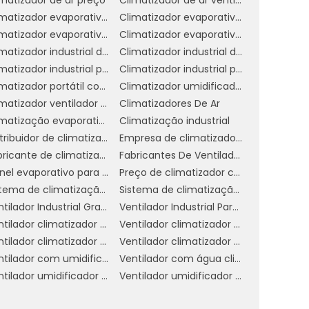
Climatizador evaporativo de ar
Climatizador evaporativo de parede
Climatizador evaporativo para academia
Climatizador evaporativo portátil
Climatizador industrial de parede
Climatizador industrial de parede preço
Climatizador industrial portátil
Climatizador industrial preço
e
Climatizador portátil com água
Climatizador umidificador industrial
s
Climatizador ventilador umidificador de parede a água
Climatizadores De Ar
Climatização evaporativa industrial
Climatização industrial
Distribuidor de climatizador evaporativo
Empresa de climatizador evaporativo
ço
Fabricante de climatizador industrial
Fabricantes De Ventiladores Industriais
ão
Painel evaporativo para climatizador
Preço de climatizador com névoa
ra
Sistema de climatização evaporativa
Sistema de climatização industrial
Ventilador Industrial Grande
Ventilador Industrial Para Galpão
e.
Ventilador climatizador de coluna
Ventilador climatizador de parede
de
Ventilador climatizador umidificador parede industrial
Ventilador climatizador água
Ventilador com umidificador industrial
Ventilador com água climatizador
de
Ventilador umidificador climatizador de ar com água
Ventilador umidificador de ar industrial
os