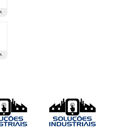
m
A
-
A
a
s
do
os
to
 e