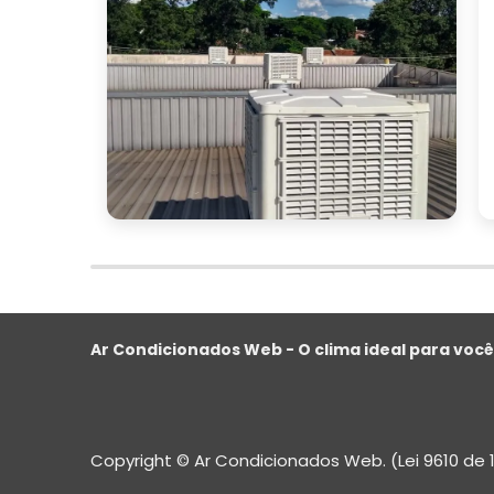
climatizador umidifi
Investir em um
qualquer empresa que busca melhorar a 
melhor
Com benefícios que vão desde a
respiratórias
, esses equipamentos s
administrativos.
Ao escolher o modelo ideal, é important
taxa de umidade
eficiência en
a
e a
às necessidades específicas da sua empr
Com a instalação correta e a manut
Ar Condicionados Web - O clima ideal para você
confortável e saudável, refletindo pos
colaboradores.
Se você está pronto para transformar o
S
solicitar um orçamento. Na plataforma
Copyright © Ar Condicionados Web. (Lei 9610 de 
de fornecedores que oferecem climatizad