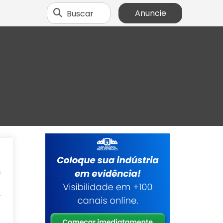
Buscar
Anuncie
m
s
o
r