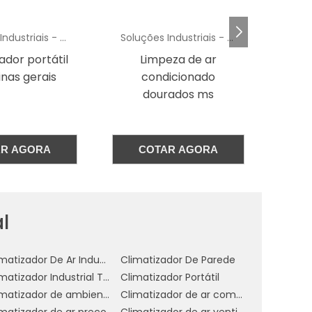
ar
or
Soluções Industriais - AC
Soluções Industriais - AC
eza de ar
Climatizador de teto
C
 o
icionado
va
rados ms
já
el
AR AGORA
COTAR AGORA
 o
as
l
s
Climatizador De Ar Industrial Evaporativo
Climatizador De Parede
e
Climatizador Industrial Teto
Climatizador Portátil
a
Climatizador de ambientes comerciais
Climatizador de ar comercial
imatizador de ar preço
Climatizador de ar ventilador