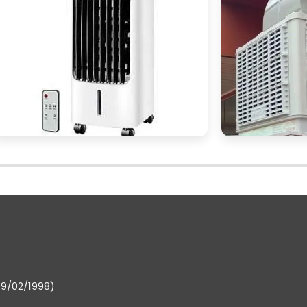
cador industrial
é uma decisão estratégica par
qualidade do ambiente de trabalho.
ia da qualidade do ar
redução de doença
até a
e mostram essenciais em ambientes industriais 
tamanho do ambiente
e considerar fatores como o
ergética
, garantindo assim que o climatizador atend
esa.
enção adequada, é possível criar um espaço mai
produtividade
bem-estar
itivamente na
e no
do
 ambiente de trabalho da sua empresa, não hesite e
oluções Industriais
, você encontrará uma variedad
19/02/1998)
ores umidificadores de alta qualidade.