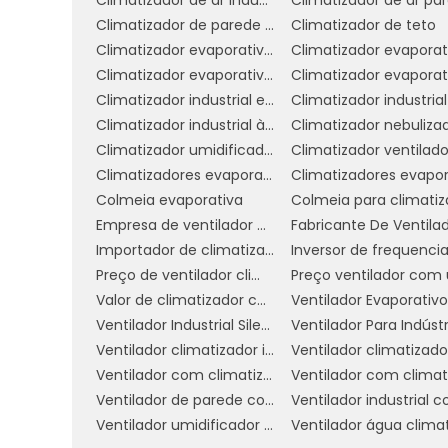
Climatizador de parede comercial
Climatizador de teto
COMO ESCOLHER O CLI
Climatizador evaporativo de parede preço
IDEAL PARA SUA EMPRE
Climatizador evaporativo portátil preço
Climatizador industrial evaporativo
A escolha do climatizador umidificador
Climatizador industrial à venda
Climatizador nebuliza
pode impactar diretamente na qualid
Climatizador umidificador ventilador
Climatizador ventilado
diretrizes para ajudá-lo a fazer a escolha 
Climatizadores evaporativo comercial e industrial
Colmeia evaporativa
Determine o Tamanho do Ambi
Empresa de ventilador climatizador industrial
onde o climatizador será instalado. 
Importador de climatizador
recomendados para ambientes amplos, 
Preço de ventilador climatizador industrial
áreas restritas.
Valor de climatizador com névoa
Considere a Taxa de Umidade:
É
Ventilador Industrial Silencioso
Ventilador Para Indústr
Em locais com clima muito seco, um 
Ventilador climatizador industrial
umidificação será necessário para alcançar
Ventilador com climatizador
Verifique a Eficiência Energétic
Ventilador de parede com climatizador
consumo de energia. Equipamentos com bo
Ventilador umidificador industrial