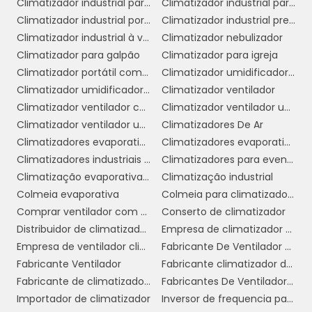
Climatizador industrial para galpão
Climatizador industrial para igrejas
eficazes e econômicas para o controle da
Climatizador industrial portátil
Climatizador industrial preço
temperatura e melhoria da qualidade do ar
Climatizador industrial à venda
Climatizador nebulizador
em seus ambientes.
Climatizador para galpão
Climatizador para igreja
Climatizador portátil com água
Climatizador umidificador industrial
COMO ESCOLHER O
Climatizador umidificador ventilador
Climatizador ventilador
CLIMATIZADOR IDEAL PARA
Climatizador ventilador com água
Climatizador ventilador umidificador de ar
SUA EMPRESA
Climatizador ventilador umidificador de parede a água
Climatizadores De Ar
Climatizadores evaporativo comercial e industrial
Climatizadores evaporativos
Escolher o climatizador de ar ideal para sua
Climatizadores industriais portáteis
Climatizadores para eventos
empresa é uma decisão importante que pode
Climatização evaporativa industrial
Climatização industrial
impactar diretamente no conforto e na
Colmeia evaporativa
Colmeia para climatizador preço
produtividade do ambiente. Aqui estão
Comprar ventilador com climatizador
Conserto de climatizador
algumas dicas para ajudá-lo a fazer a
Distribuidor de climatizador evaporativo
Empresa de climatizador evaporativo
escolha certa:
Empresa de ventilador climatizador industrial
Fabricante De Ventilador Climatizador Umidificador
Fabricante Ventilador
Fabricante climatizador de ar
Determine o Tamanho do Ambiente:
O
Fabricante de climatizador industrial
Fabricantes De Ventiladores Industriais
primeiro passo é avaliar o tamanho do espaço
Importador de climatizador
Inversor de frequencia para climatizador
onde o climatizador será utilizado. Modelos com