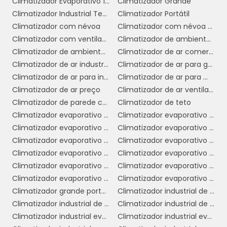
Climatizador Evaporativo 110v
Climatizador Grande
por longos períodos.
Climatizador Industrial Teto
Climatizador Portátil
Versatilidade:
Os climatizadores podem
Climatizador com névoa
Climatizador com névoa de água
ser utilizados em uma variedade de ambientes,
Climatizador com ventilador
Climatizador de ambiente industrial
desde grandes armazéns até pequenas lojas e
Climatizador de ambientes comerciais
Climatizador de ar comercial
escritórios. Eles se adaptam facilmente às
Climatizador de ar industrial
Climatizador de ar para galpão
necessidades específicas de cada espaço,
Climatizador de ar para indústria
Climatizador de ar para mercado
tornando-se uma solução flexível para
Climatizador de ar preço
Climatizador de ar ventilador
diferentes tipos de negócios.
Climatizador de parede comercial
Climatizador de teto
Melhoria do Conforto:
Climatizador evaporativo comercial
Climatizador evaporativo comercial preço
Ao proporcionar
Climatizador evaporativo de ar
Climatizador evaporativo de parede
um ambiente mais fresco e úmido, os
Climatizador evaporativo de parede preço
Climatizador evaporativo de teto
climatizadores de ar ajudam a aumentar o
Climatizador evaporativo industrial
Climatizador evaporativo industrial portátil
conforto dos colaboradores e clientes, o que
Climatizador evaporativo para academia
Climatizador evaporativo portátil
pode resultar em maior produtividade e
Climatizador evaporativo portátil preço
Climatizador evaporativo valor
satisfação.
Climatizador grande portátil
Climatizador industrial de ar
Essas vantagens fazem do climatizador de ar
Climatizador industrial de parede
Climatizador industrial de parede preço
comercial uma opção cada vez mais popular
Climatizador industrial evaporativo
Climatizador industrial evaporativo de ambientes portátil
entre as empresas que buscam soluções