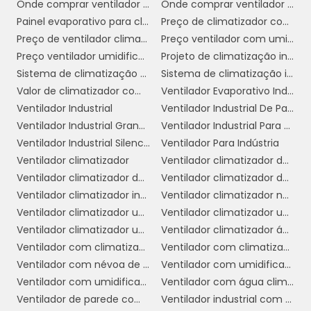
Onde comprar ventilador climatizador
Onde comprar ventilador climatizador em sp
maior capacidade de resfriamento são
Painel evaporativo para climatizador
Preço de climatizador com névoa
indicados para ambientes amplos, enquanto
Preço de ventilador climatizador industrial
Preço ventilador com umidificador
unidades menores podem ser adequadas para
Preço ventilador umidificador climatizador
Projeto de climatização industrial
áreas menores. Verifique as especificações do
Sistema de climatização evaporativa
Sistema de climatização industrial
fabricante para saber a área que cada modelo
Valor de climatizador com névoa
Ventilador Evaporativo Industrial
pode cobrir.
Ventilador Industrial
Ventilador Industrial De Parede
Considere a Taxa de Renovação do Ar:
Ventilador Industrial Grande
Ventilador Industrial Para Galpão
A taxa de renovação do ar é um fator crucial na
Ventilador Industrial Silencioso
Ventilador Para Indústria
escolha do climatizador. Um equipamento que
Ventilador climatizador
Ventilador climatizador de ar
renova o ar com frequência é fundamental para
Ventilador climatizador de coluna
Ventilador climatizador de parede
manter a qualidade do ambiente,
Ventilador climatizador industrial
Ventilador climatizador nebulizador aspersor de água
especialmente em locais com grande
Ventilador climatizador umidificador
Ventilador climatizador umidificador industrial
circulação de pessoas.
Ventilador climatizador umidificador parede industrial
Ventilador climatizador água
Verifique a Eficiência Energética:
Ventilador com climatizador
Ventilador com climatizador de água
Ventilador com névoa de água preço
Ventilador com umidificador
Procure por modelos que possuam uma boa
Ventilador com umidificador industrial
Ventilador com água climatizador
classificação de eficiência energética. Isso não
Ventilador de parede com climatizador
Ventilador industrial com umidificador
apenas garantirá um melhor desempenho, mas