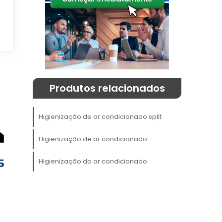
e
Produtos relacionados
Higienização de ar condicionado split
,
Higienização de ar condicionado
e
e
Higienização do ar condicionado
o
e
r