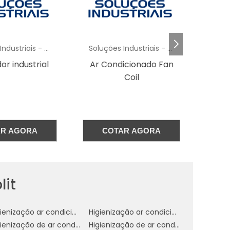
,
a
a
Soluções Industriais - AC
Soluções Industriais - AC
 Condicionado Fan
Ventilador industrial
Coil
s
m
COTAR AGORA
COTAR AGORA
o
s
m
lit
e
Higienização ar condicionado automotivo spray
Higienização ar condicionado de carros
.
Higienização de ar condicionado automotivo preço
Higienização de ar condicionado automotivo valor