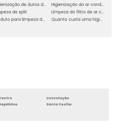
,
Higienização de dutos de ar condicionado
Higienização do ar condicionado
a
peza de split
Limpeza do filtro de ar condicionado
a
Produto para limpeza de ar condicionado residencial
Quanto custa uma higienização do ar condicionado
r
s
o
s
o
s
Centro
Consolação
República
Santa Cecília
z