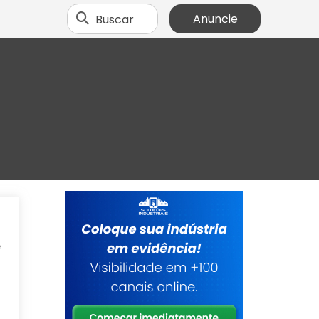
Buscar
Anuncie
a
e
a
o
o