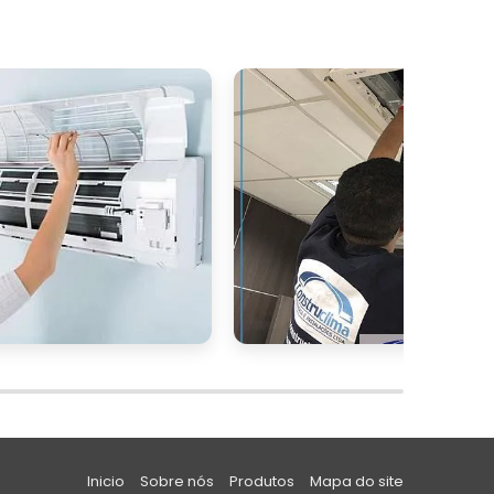
a
m
s
o
e
e
e
m
o
Inicio
Sobre nós
Produtos
Mapa do site