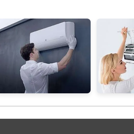
o ar condicionado split são práticas essenciais par
iência energética do equipamento, especialmente e
reduz custo
o e saudável, a manutenção adequada
do aparelho, representando um investimento valios
 não apenas melhoram a qualidade do ambiente d
ompromisso com o bem-estar de seus clientes 
 sustentabilidade ambiental.
nado é, portanto, uma decisão estratégica que pod
economia
satisfação do cliente
image
os de
,
e
igienização e manutenção para o seu ar condicionad
to com os parceiros do Soluções Industriais.