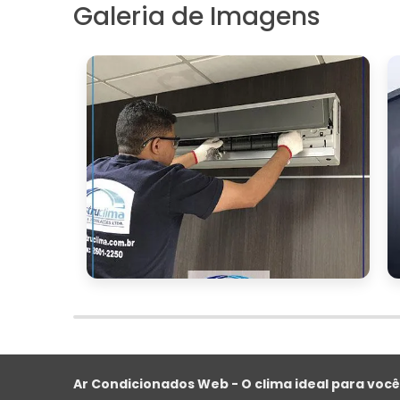
Galeria de Imagens
A higienização e a manutenção regular d
garantir o bom funcionamento e a efic
ambientes comerciais.
Além de proporcionar um ar mais limp
operacionais
prolonga a vida útil
e
para qualquer negócio.
Empresas que adotam essas práticas
trabalho, mas também demonstram c
colaboradores, além de contribuir para a
Investir na manutenção do ar condicio
trazer retornos significativos em term
corporativa
.
Se você está em busca de serviços de h
split, não hesite em solicitar um orçamen
Ar Condicionados Web - O clima ideal para você