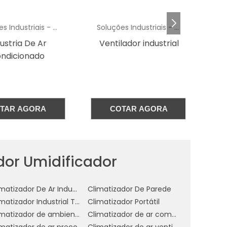
ui
Soluções Industriais - AC
Soluções Industriais - AC
 e
tria De Ar
Ventilador industrial
ma
icionado
e
m
AR AGORA
COTAR AGORA
dor Umidificador
l
Climatizador De Ar Industrial Evaporativo
Climatizador De Parede
Climatizador Industrial Teto
Climatizador Portátil
Climatizador de ambientes comerciais
Climatizador de ar comercial
co
imatizador de ar preço
Climatizador de ar ventilador