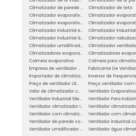
sólido e avaliações positivas de clie
Climatizador de parede comercial
Climatizador de teto
confiabilidade.
Climatizador evaporativo de parede preço
Climatizador evaporativo portátil preço
Variedade de Produtos:
Verifiq
Climatizador industrial evaporativo
modelos e especificações. Isso é import
Climatizador industrial à venda
Climatizador nebuliza
às suas necessidades específicas.
Climatizador umidificador ventilador
Climatizador ventilado
Certificações e Normas:
Opte p
Climatizadores evaporativo comercial e industrial
eficiência energética reconhecidas. C
Colmeia evaporativa
rigorosos e atende a padrões de qualidade
Empresa de ventilador climatizador industrial
Suporte Técnico e Garantia:
Importador de climatizador
Um
Preço de ventilador climatizador industrial
eficiente e garantias adequadas para s
Valor de climatizador com névoa
problema que possa surgir após a compra
Ventilador Industrial Silencioso
Ventilador Para Indústr
Inovação e Tecnologia:
Escolha f
Ventilador climatizador industrial
Produtos que incorporam novas tecnolo
Ventilador com climatizador
desempenho.
Ventilador de parede com climatizador
Feedback de Clientes:
Consulte 
Ventilador umidificador industrial
produtos do fabricante. Isso pode forn