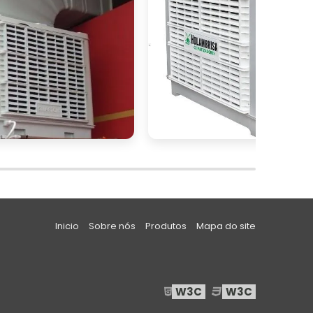
e
s
a
,
Inicio
Sobre nós
Produtos
Mapa do site
,
W3C
W3C