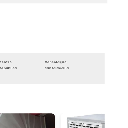
e
,
e
Centro
Consolação
s
República
Santa Cecília
a
o
l