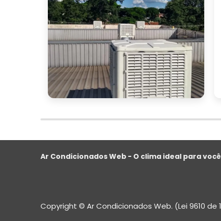
Se você está em busca de ventiladores c
em explorar as opções disponíveis no m
equipamentos podem transformar seu 
acessível.
FAQ - PERGUNTAS FREQ
CLIMATIZADORES UMID
O que é um ventilador climatiza
Um ventilador climatizador umidificador
proporcionando conforto térmico em amb
Ar Condicionados Web - O clima ideal para você
Quais são as vantagens de usar 
umidificadores?
As vantagens incluem conforto térmico
Copyright © Ar Condicionados Web. (Lei 9610 de 
portabilidade, facilidade de manutenção