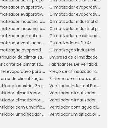
 e
Climatizador evaporativo de ar
Climatizador evaporativo de parede
Climatizador evaporativo para academia
Climatizador evaporativo portátil
Climatizador industrial de parede
Climatizador industrial de parede preço
de
Climatizador industrial portátil
Climatizador industrial preço
da
Climatizador portátil com água
Climatizador umidificador industrial
Climatizador ventilador umidificador de parede a água
Climatizadores De Ar
 e
Climatização evaporativa industrial
Climatização industrial
es
Distribuidor de climatizador evaporativo
Empresa de climatizador evaporativo
Fabricante de climatizador industrial
Fabricantes De Ventiladores Industriais
Painel evaporativo para climatizador
Preço de climatizador com névoa
co
Sistema de climatização evaporativa
Sistema de climatização industrial
er
Ventilador Industrial Grande
Ventilador Industrial Para Galpão
Ventilador climatizador de coluna
Ventilador climatizador de parede
o.
Ventilador climatizador umidificador parede industrial
Ventilador climatizador água
or
Ventilador com umidificador industrial
Ventilador com água climatizador
Ventilador umidificador climatizador de ar com água
Ventilador umidificador de ar industrial
os
 a