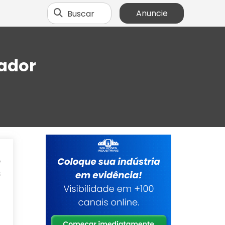
Buscar
Anuncie
cador
e
s
a
a