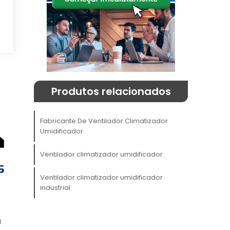
a
o
Produtos relacionados
Fabricante De Ventilador Climatizador
Umidificador
Ventilador climatizador umidificador
e
m
Ventilador climatizador umidificador
industrial
s
m
o