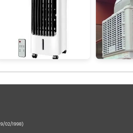
limatizadores umidificadores de qualidade, não hesit
ercado. Solicite um orçamento e descubra como esse
conforto
eficiência
espaço, oferecendo
e
de form
UENTES SOBRE VENTILADORES
IFICADORES
dor umidificador?
 é um aparelho que combina ventilação e umidificação
ientes internos.
ventiladores climatizadores
, economia de energia, melhoria na qualidade do ar
19/02/1998)
 e bom custo-benefício.