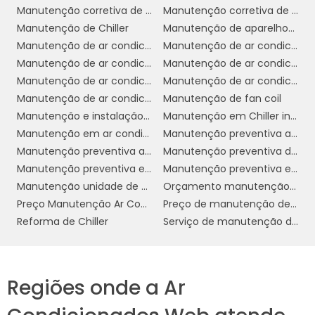
drenagem estiver obstruída. Isso pode causar
Manutenção corretiva de ar condicionado
Manutenção corretiva de sistema de ar condicionado
vazamentos de água e aumentar a umidade
Manutenção de Chiller
Manutenção de aparelhos de ar condicionado
no ambiente. A solução é limpar
Manutenção de ar condicionado
Manutenção de ar condicionado Chiller
regularmente a linha de drenagem para
Manutenção de ar condicionado VRF
Manutenção de ar condicionado campinas
garantir que a condensação seja
Manutenção de ar condicionado em cosmópolis
Manutenção de ar condicionado industrial
adequadamente removida.
Manutenção de ar condicionado sp
Manutenção de fan coil
Manutenção e instalação de ar condicionado
Manutenção em Chiller industrial
COMO ESCOLHER O
Manutenção em ar condicionado
Manutenção preventiva ar condicionado
MELHOR SERVIÇO EM SP
Manutenção preventiva ar condicionado preço
Manutenção preventiva de ar condicionado VRF
Manutenção preventiva e corretiva de ar condicionado
Manutenção preventiva em Chiller
Escolher o melhor serviço de manutenção de
Manutenção unidade de água gelada
Orçamento manutenção ar condicionado
ar condicionado em São Paulo pode ser uma
Preço Manutenção Ar Condicionado Split
Preço de manutenção de ar condicionado
tarefa desafiadora, dada a vasta gama de
Reforma de Chiller
Serviço de manutenção de ar condicionado
opções disponíveis. No entanto, alguns
critérios podem ajudar a garantir que você
escolha um fornecedor confiável e eficiente.
Regiões onde a Ar
experiência
Primeiramente, considere a
e a
reputação