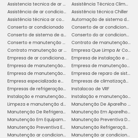
Assistencia tecnica de ar condicionado
Assistência Técnica Climatizador
também são comuns. Esses componentes
Assistência de ar condicionado
Assistência técnica Chiller
são essenciais para o funcionamento do
Assistência técnica ar condicionado
Automação de sistema de ar condicionado
compressor e do ventilador. A solução é
Conserto ar condicionado
Conserto de ar condicionado
realizar inspeções elétricas regulares e
Conserto de sistema de ar condicionado
Conserto do ar condicionado
substituir componentes defeituosos
Conserto e manutenção de ar condicionado
Contrato de manutenção de ar condicionado
imediatamente para evitar falhas maiores.
Contrato manutenção ar condicionado
Empresa Que Limpa Ar Condicionado
termostato
Além disso, problemas com o
Empresa de ar condicionado industrial
Empresa de instalação e manutenção de ar condicionado
podem resultar em resfriamento inadequado
Empresa de manutenção de ar condicionado
Empresa de manutenção de ar condicionado sp
ou funcionamento intermitente do sistema.
Empresa de manutenção de ar condicionado split
Empresa de reparo de sistema de ar condicionado
Certifique-se de que o termostato está
Empresa especializada em manutenção de ar condicionado
Empresas de climatização industrial
calibrado corretamente e funcionando bem.
Empresas de refrigeração e climatização
Instalacao de VRF
Em alguns casos, pode ser necessário
Instalação e manutenção de ar condicionado
Instalação e manutenção de ar condicionado vrf
substituir o termostato por um modelo mais
Limpeza e manutenção de ar condicionado
Manutenção De Aparelho De Refrigeração
moderno e eficiente.
Manutenção De Refrigeração
Manutenção Em Aparelho Chiller
Manutenção Em Equipamentos De Refrigeração
Manutenção Preventiva De Ar Condicionado
drenagem de
Por último, problemas de
Manutenção Preventiva Em Refrigeração
Manutenção Refrigeração Industrial
condensado
podem ocorrer se a linha de
Manutenção ar condicionado
Manutenção ar condicionado de janela