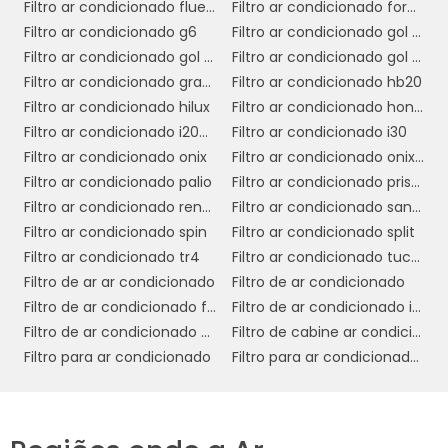
frequência de troca recomendada
Filtro ar condicionado fluence
Filtro ar condicionado ford ka 2015
.
Filtro ar condicionado g6
Filtro ar condicionado gol g3
Filtros de ar condicionado devem ser
Filtro ar condicionado gol g4
Filtro ar condicionado gol g5
substituídos regularmente para manter o
Filtro ar condicionado grand siena
Filtro ar condicionado hb20
sistema de ar condicionado funcionando de
Filtro ar condicionado hilux
Filtro ar condicionado honda fit
forma otimizada. No entanto, a frequência
Filtro ar condicionado i200 triton
Filtro ar condicionado i30
pode variar dependendo das condições de
Filtro ar condicionado onix
Filtro ar condicionado onix 2018
uso e do ambiente em que o veículo é
Filtro ar condicionado palio
Filtro ar condicionado prisma 2018
conduzido. Em áreas com alta poluição ou
Filtro ar condicionado renegade
Filtro ar condicionado sandero
poeira, pode ser necessário trocar o filtro com
Filtro ar condicionado spin
Filtro ar condicionado split
mais frequência.
Filtro ar condicionado tr4
Filtro ar condicionado tucson
Por fim, ao adquirir um filtro de ar
Filtro de ar ar condicionado
Filtro de ar condicionado
condicionado, é sempre uma boa ideia
Filtro de ar condicionado fan coil
Filtro de ar condicionado industrial
comparar diferentes marcas e
Filtro de ar condicionado para hospital
Filtro de cabine ar condicionado
fornecedores
. Plataformas online e lojas
Filtro para ar condicionado
Filtro para ar condicionado 3m
especializadas oferecem uma ampla
variedade de opções, permitindo que você
escolha um filtro que ofereça o melhor custo-