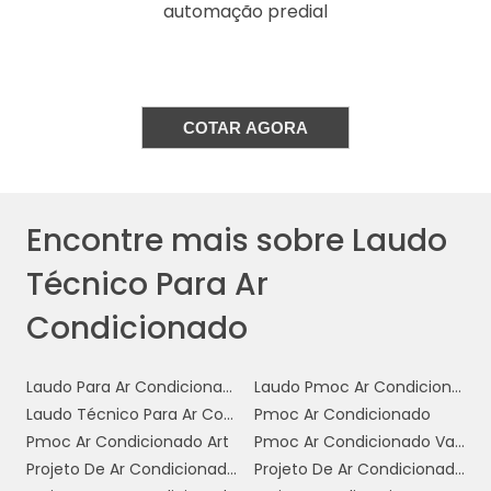
automação predial
qualidade do ambiente de trabalho.
Em suma, o laudo técnico para ar
condicionado é um documento que não
apenas atesta a condição do sistema, mas
COTAR AGORA
também serve como um guia para a
manutenção
otimização do
e
desempenho
do equipamento,
assegurando conforto e eficiência energética.
Encontre mais sobre Laudo
IMPORTÂNCIA DO LAUDO
Técnico Para Ar
TÉCNICO NA
Condicionado
MANUTENÇÃO DO AR
CONDICIONADO
Laudo Para Ar Condicionado
Laudo Pmoc Ar Condicionado
Laudo Técnico Para Ar Condicionado
Pmoc Ar Condicionado
A importância do laudo técnico na
Pmoc Ar Condicionado Art
Pmoc Ar Condicionado Valor
manutenção do ar condicionado não pode
Projeto De Ar Condicionado Industrial
Projeto De Ar Condicionado Preço
ser subestimada, especialmente em