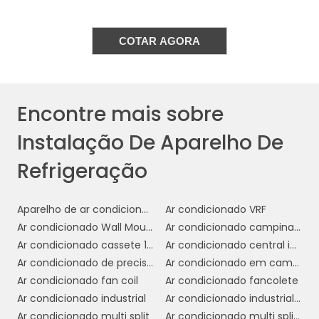
Adicionalmente, a instalação de um sistema
de refrigeração de qualidade pode aumentar
COTAR AGORA
a vida útil dos equipamentos, pois eles
operam de forma mais eficiente e com
menor desgaste. Isso reduz a necessidade de
reparos frequentes e substituições onerosas,
Encontre mais sobre
garantindo um retorno maior sobre o
Instalação De Aparelho De
investimento inicial.
Refrigeração
Por fim, a instalação de aparelhos de
refrigeração comerciais promove a
sustentabilidade, uma vez que sistemas mais
Aparelho de ar condicionado multi Split
Ar condicionado VRF
eficientes reduzem a pegada de carbono do
Ar condicionado Wall Mounted
Ar condicionado campinas preço
estabelecimento. Isso pode ser um diferencial
Ar condicionado cassete 1 via
Ar condicionado central industrial
competitivo, atraindo consumidores
Ar condicionado de precisão
Ar condicionado em campinas instalação
conscientes que valorizam práticas
Ar condicionado fan coil
Ar condicionado fancolete
empresariais sustentáveis.
Ar condicionado industrial
Ar condicionado industrial campinas
Ar condicionado multi split
Ar condicionado multi split comprar