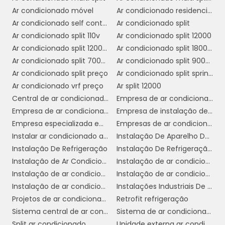
PASSO A PASSO PARA
Ar condicionado móvel
Ar condicionado residencial
INSTALAÇÃO EFICIENTE
Ar condicionado self contained preço
Ar condicionado split
Ar condicionado split 110v
Ar condicionado split 12000
Para garantir uma instalação eficiente de
Ar condicionado split 12000 btus inverter
Ar condicionado split 1800 btus
aparelhos de refrigeração em ambientes
Ar condicionado split 7000 btus
Ar condicionado split 9000 btus inverter
comerciais, seguir um passo a passo
Ar condicionado split preço
Ar condicionado split springer
estruturado é essencial. Isso assegura que o
Ar condicionado vrf preço
Ar split 12000
sistema funcionará corretamente e trará
Central de ar condicionado industrial
Empresa de ar condicionado central
todos os benefícios esperados.
Empresa de ar condicionado em cosmópolis
Empresa de instalação de ar condicionado em sp
Empresa especializada em ar condicionado em sp
Empresas de ar condicionado sp
1. Avaliação do Espaço:
Antes de qualquer
Instalar ar condicionado americana
Instalação De Aparelho De Refrigeração
instalação, é importante realizar uma
Instalação De Refrigeração
Instalação De Refrigeração Em Sp
avaliação detalhada do espaço comercial.
Instalação de Ar Condicionado
Instalação de ar condicionado campinas
Isso inclui medir a área disponível, identificar a
Instalação de ar condicionado daikin
Instalação de ar condicionado em sp
localização das tomadas elétricas e analisar
Instalação de ar condicionado fujitsu
Instalações Industriais De Refrigeração
o fluxo de clientes e funcionários.
Projetos de ar condicionado
Retrofit refrigeração
2. Escolha do Equipamento:
Sistema central de ar condicionado
Sistema de ar condicionado industrial
Com base na
Split ar condicionado
Unidade externa ar condicionado